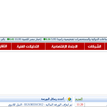
عات الدوائية والمستحضرات تشخيصية-راميدا
5.95
0.16
إعمار مصر للتنمية
11.95
0.41
بالم هيل
المزيد
أحدث رسائل البورصة
11:20
تم ايقاف الورقة المالية - EGS38331C012 - النيل للادوي