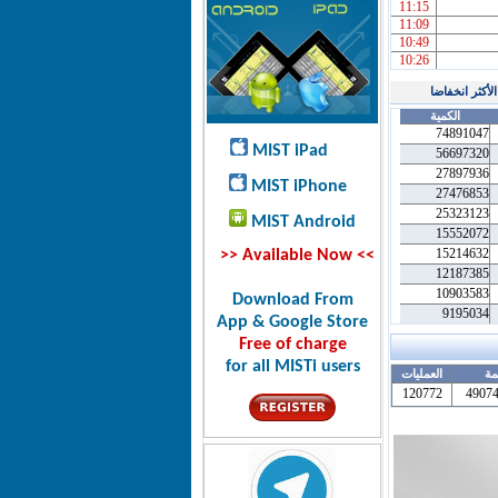
11:15
11:09
10:49
10:26
الأكثر انخفاضا
الكمية
74891047
MIST iPad
56697320
27897936
MIST iPhone
27476853
25323123
MIST Android
15552072
15214632
>> Available Now <<
12187385
10903583
Download From
9195034
App & Google Store
Free of charge
for all MISTi users
مة
العمليات
120772
4907