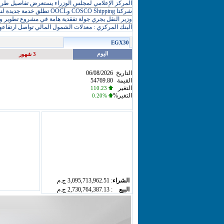
المركز الإعلامي لمجلس الوزراء يستعرض تفاصيل طرح 
شركتا COSCO Shipping وOOCL تطلق خدمة جديدة لنقل الحاويا
وزير النقل يجري جولة تفقدية هامة في مشروع تطوير و
البنك المركزي : معدلات الشمول المالي تواصل ارتفاعها 79
EGX30
اليوم
3 شهور
التاريخ
06/08/2026
القيمة
54769.80
التغير
110.23
التغير%
0.20%
الشراء
:
3,095,713,962.51 ج.م
البيع
:
2,730,764,387.13 ج.م