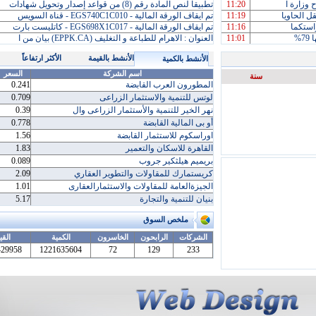
وزارة ا
11:20
تطبيقاً لنص المادة رقم (8) من قواعد إصدار وتحويل شهادات
11:19
تم ايقاف الورقة المالية - EGS740C1C010 - قناة السويس
استكما
11:16
تم ايقاف الورقة المالية - EGS698X1C017 - كاتليست بارت
%
11:01
العنوان : الاهرام للطباعة و التغليف (EPPK.CA) بيان من ا
الأنشط بالقيمة
الأكثر ارتفاعاً
الأنشط بالكمية
اسم الشركة
السعر
سنة
المطورون العرب القابضة
0.241
لوتس للتنمية والاستثمار الزراعى
0.709
نهر الخير للتنمية والأستثمار الزراعى وال
0.39
أو بى المالية القابضة
0.778
اوراسكوم للاستثمار القابضة
1.56
القاهرة للاسكان والتعمير
1.83
بريميم هيلثكير جروب
0.089
كريستمارك للمقاولات والتطوير العقاري
2.09
الجيزةالعامة للمقاولات والاستثمارالعقارى
1.01
بنيان للتنمية والتجارة
5.17
ملخص السوق
الشركات
الرابحون
الخاسرون
الكمية
القي
429958
1221635604
72
129
233